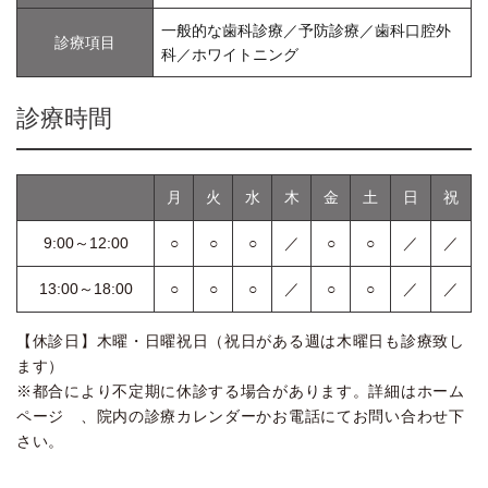
一般的な歯科診療／予防診療／歯科口腔外
診療項目
科／ホワイトニング
診療時間
月
火
水
木
金
土
日
祝
9:00～12:00
○
○
○
／
○
○
／
／
13:00～18:00
○
○
○
／
○
○
／
／
【休診日】木曜・日曜祝日（祝日がある週は木曜日も診療致し
ます）
※都合により不定期に休診する場合があります。詳細はホーム
ページ 、院内の診療カレンダーかお電話にてお問い合わせ下
さい。